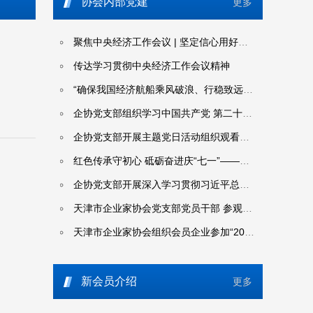
协会内部党建
更多
聚焦中央经济工作会议 | 坚定信心用好优势 不断巩固拓展经济稳中向好势头——韩文秀解读中央经济工作会议精神
传达学习贯彻中央经济工作会议精神
“确保我国经济航船乘风破浪、行稳致远”——习近平总书记引领“十四五”经济高质量发展迈上新台阶
企协党支部组织学习中国共产党 第二十届中央委员会第四次全体会议公报
企协党支部开展主题党日活动组织观看爱国主义影片《731》
红色传承守初心 砥砺奋进庆“七一”——天津企联开展迎七一系列主题活动
企协党支部开展深入学习贯彻习近平总书记关于全面深化改革的一系列新思想、新观点、新论断和党的二十届三中全会精神
天津市企业家协会党支部党员干部 参观天津市党纪学习教育专题展览
天津市企业家协会组织会员企业参加“2024年度全国企业党建创新优秀案例征集活动”
天津市企业家协会党支部组织全体党员干部职工认真学习贯彻落实党的二十届三中全会精神
新会员介绍
更多